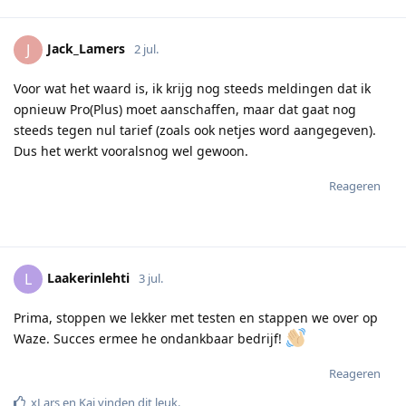
Jack_Lamers
J
2 jul.
Voor wat het waard is, ik krijg nog steeds meldingen dat ik
opnieuw Pro(Plus) moet aanschaffen, maar dat gaat nog
steeds tegen nul tarief (zoals ook netjes word aangegeven).
Dus het werkt vooralsnog wel gewoon.
Reageren
Laakerinlehti
L
3 jul.
Prima, stoppen we lekker met testen en stappen we over op
Waze. Succes ermee he ondankbaar bedrijf!
Reageren
xLars
en
Kaj
vinden dit leuk
.