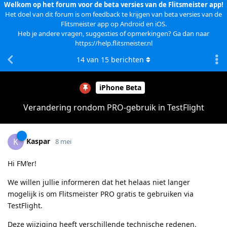
Welkom op het forum voor de beta versies van de Flitsmeister app!
Het doel van dit forum is om feedback te krijgen van beta versies van de
Flitsmeister app op Android en iOS.
Heb je andere vragen, suggesties of opmerkingen? Ga dan naar
https://help.flitsmeister.nl
14
van
15
berichten
iPhone Beta
Verandering rondom PRO-gebruik in TestFlight
Kaspar
K
8 mei
Hi FM’er!
We willen jullie informeren dat het helaas niet langer
mogelijk is om Flitsmeister PRO gratis te gebruiken via
TestFlight.
Deze wijziging heeft verschillende technische redenen.