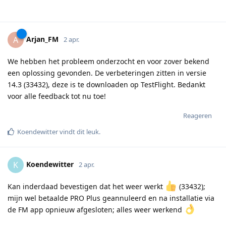
Arjan_FM
A
2 apr.
We hebben het probleem onderzocht en voor zover bekend
een oplossing gevonden. De verbeteringen zitten in versie
14.3 (33432), deze is te downloaden op TestFlight. Bedankt
voor alle feedback tot nu toe!
Reageren
Koendewitter
vindt dit leuk
.
Koendewitter
K
2 apr.
Kan inderdaad bevestigen dat het weer werkt
(33432);
mijn wel betaalde PRO Plus geannuleerd en na installatie via
de FM app opnieuw afgesloten; alles weer werkend