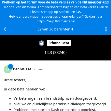
Welkom op het forum voor de beta versies van de Flitsmeister app!
Het doel van dit forum is om feedback te krijgen van beta versies van de
Flitsmeister app op Android en iOS.
Heb je andere vragen, suggesties of opmerkingen? Ga dan naar
https://help.flitsmeister.nl
32
van
36
berichten
iPhone Beta
14.3 (33240)
Dennis_FM
D
25 mar.
Beste testers,
In deze beta hebben we:
Verbeteringen aan brandstofprijzen doorgevoerd.
Nieuwe en duidelijkere permissie-dialogen toegevoegd.
Probleem met starten Dash onboarding opgelost.