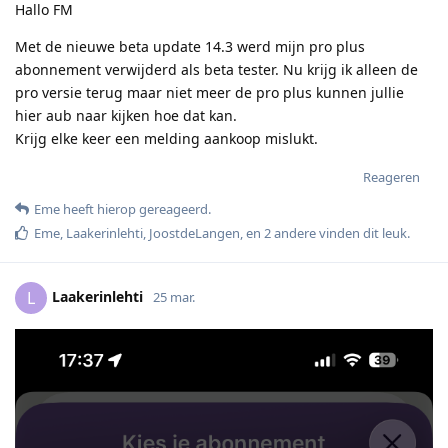
Hallo FM
Met de nieuwe beta update 14.3 werd mijn pro plus
abonnement verwijderd als beta tester. Nu krijg ik alleen de
pro versie terug maar niet meer de pro plus kunnen jullie
hier aub naar kijken hoe dat kan.
Krijg elke keer een melding aankoop mislukt.
Reageren
Eme
heeft hierop gereageerd
.
Eme
,
Laakerinlehti
,
JoostdeLangen
, en
2
andere
vinden dit leuk
.
Laakerinlehti
L
25 mar.