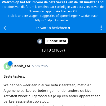
Welkom op het forum voor de beta versies van de Flitsmeister app!
Het doel van dit forum is om feedback te krijgen van beta versies van de
Flitsmeister app op Android en iOS.
Heb je andere vragen, suggesties of opmerkingen? Ga dan naar
https://help.flitsmeister.nl
15
van
18
berichten
iPhone Beta
13.19 (31667)
Dennis_FM
D
5 nov. 2025
Beste testers,
We hebben weer een nieuwe beta klaarstaan, met o.a.:
Algemene parkeerverbeteringen, onder andere de Live
Activiteit wordt nu getoond als je op een ander apparaat een
parkeersessie start op stopt.