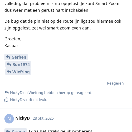
volledig, dat probleem is nu opgelost. Je kunt Smart Zoom
dus weer met een gerust hart inschakelen.
De bug dat de pin niet op de routelijn ligt zou hiermee ook
zijn opgelost, zet wel smart zoom even aan.
Groeten,
Kaspar
Gerben
Ron1974
Wiefring
Reageren
NickyD
en
Wiefring
hebben hierop gereageerd
.
NickyD
vindt dit leuk
.
NickyD
N
28 okt. 2025
Ik ga het straks gelijk proberen!
Kaspar