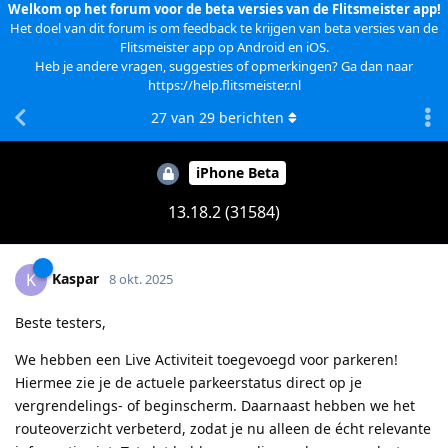
Welkom op het forum voor de beta versies van de Flitsmeister app!
Het doel van dit forum is om feedback te krijgen van beta versies van de
Flitsmeister app op Android en iOS.
Heb je andere vragen, suggesties of opmerkingen? Ga dan naar
https://help.flitsmeister.nl
27
van
29
berichten
iPhone Beta
13.18.2 (31584)
Kaspar
K
8 okt. 2025
Beste testers,
We hebben een Live Activiteit toegevoegd voor parkeren!
Hiermee zie je de actuele parkeerstatus direct op je
vergrendelings- of beginscherm. Daarnaast hebben we het
routeoverzicht verbeterd, zodat je nu alleen de écht relevante