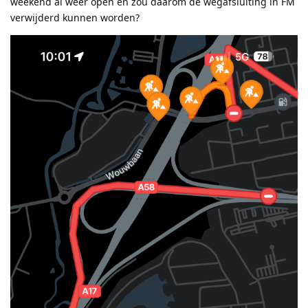
weekend al weer open en zou daarom de wegafsluiting in FM
verwijderd kunnen worden?