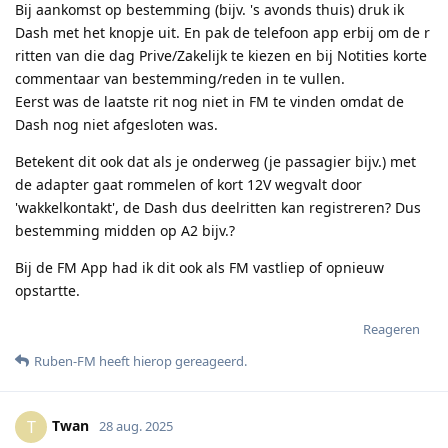
Bij aankomst op bestemming (bijv. 's avonds thuis) druk ik
Dash met het knopje uit. En pak de telefoon app erbij om de r
ritten van die dag Prive/Zakelijk te kiezen en bij Notities korte
commentaar van bestemming/reden in te vullen.
Eerst was de laatste rit nog niet in FM te vinden omdat de
Dash nog niet afgesloten was.
Betekent dit ook dat als je onderweg (je passagier bijv.) met
de adapter gaat rommelen of kort 12V wegvalt door
'wakkelkontakt', de Dash dus deelritten kan registreren? Dus
bestemming midden op A2 bijv.?
Bij de FM App had ik dit ook als FM vastliep of opnieuw
opstartte.
Reageren
Ruben-FM
heeft hierop gereageerd
.
Twan
T
28 aug. 2025