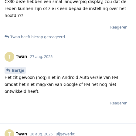
CX30 deze hebben een smal langwerpig display, zou dat de
reden kunnen zijn of zie ik een bepaalde instelling over het
hoofd ???
Reageren
Twan
heeft hierop gereageerd
.
Twan
T
27 aug. 2025
Bertje
Het zit gewoon (nog) niet in Android Auto versie van FM
omdat het niet mag/kan van Google of FM het nog niet
ontwikkeld heeft.
Reageren
Twan
T
28 aug. 2025
Bijgewerkt