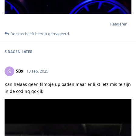
Reageren
Doekus
heeft hierop gereageerd
.
5 DAGEN
LATER
SBx
S
13 sep. 2025
Kan helaas geen filmpje uploaden maar er lijkt iets mis te zijn
in de coding gok ik