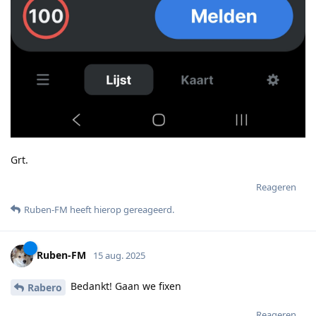
Grt.
Reageren
Ruben-FM
heeft hierop gereageerd
.
Ruben-FM
15 aug. 2025
Bedankt! Gaan we fixen
Rabero
Reageren