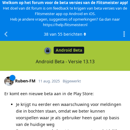
Welkom op het forum voor de beta versies van de Flitsmeister app!
Het doel van dit forum is om feedback te krijgen van beta versies van de
Flitsmeister app op Android en iOS.
Heb je andere vragen, suggesties of opmerkingen? Ga dan naar
https://help.flitsmeister.nl
38
van
55
berichten
Android Beta
Android Beta - Versie 13.13
Ruben-FM
11 aug. 2025
Bijgewerkt
Er komt een nieuwe beta aan in de Play Store:
Je krijgt nu eerder een waarschuwing voor meldingen
die in bochten staan, omdat we beter kunnen
voorspellen waar je als gebruiker heen gaat op basis
van de huidige weg