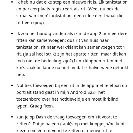
ik heb nu dat elke stop een nieuwe rit is. Elk tankstation
en parkeerplaats registreert als rit. (Weet nu ook de
straat van 'mijn' tankstation, geen idee eerst waar die
rit heen ging)
Ik zou het handig vinden als ik in de app 2 or meerdere
ritten kan samenvoegen: dus rit van huis naar
tankstation, rit naar werk/klant kan samenvoegen tot 1
rit. (ja zal heel strikt zijn het aparte ritten, maar dit kan
toch niet de bedoeling zijn?) Ik nu kloppen ritten met
km's vaak bij lange na niet omdat ik halverwege getankt
heb.
Notities toevoegen bij een rit in de app met telefoon op
portrait stand gaat in mijn Android S22+ het
toetsenbord over het notitieveldje en moet ik 'blind'
typen. Graag fixen.
kun je op Dash de vraag toevoegen om 'rit voort te
zetten?' Dat je na een (tank)stop met knopje ja/ne kunt
kiezen om een rit voort te zetten of nieuwe rit te