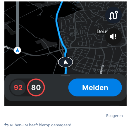
Reageren
Ruben-FM
heeft hierop gereageerd
.