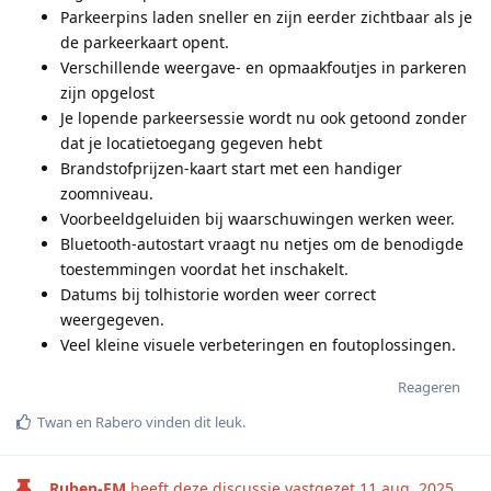
Parkeerpins laden sneller en zijn eerder zichtbaar als je
de parkeerkaart opent.
Verschillende weergave- en opmaakfoutjes in parkeren
zijn opgelost
Je lopende parkeersessie wordt nu ook getoond zonder
dat je locatie­toegang gegeven hebt
Brandstofprijzen-kaart start met een handiger
zoomniveau.
Voorbeeldgeluiden bij waarschuwingen werken weer.
Bluetooth-autostart vraagt nu netjes om de benodigde
toestemmingen voordat het inschakelt.
Datums bij tolhistorie worden weer correct
weergegeven.
Veel kleine visuele verbeteringen en foutoplossingen.
Reageren
Twan
en
Rabero
vinden dit leuk
.
Ruben-FM
heeft deze discussie vastgezet
11 aug. 2025
.