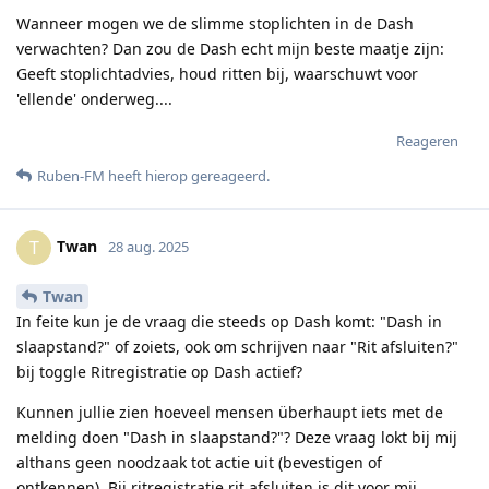
Wanneer mogen we de slimme stoplichten in de Dash
verwachten? Dan zou de Dash echt mijn beste maatje zijn:
Geeft stoplichtadvies, houd ritten bij, waarschuwt voor
'ellende' onderweg....
Reageren
Ruben-FM
heeft hierop gereageerd
.
Twan
T
28 aug. 2025
Twan
In feite kun je de vraag die steeds op Dash komt: "Dash in
slaapstand?" of zoiets, ook om schrijven naar "Rit afsluiten?"
bij toggle Ritregistratie op Dash actief?
Kunnen jullie zien hoeveel mensen überhaupt iets met de
melding doen "Dash in slaapstand?"? Deze vraag lokt bij mij
althans geen noodzaak tot actie uit (bevestigen of
ontkennen). Bij ritregistratie rit afsluiten is dit voor mij