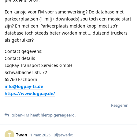
per 28 Feb. 2025.
Een kansje voor FM voor samenwerking? De database met
parkeerplaatsen (1 milj+ downloads) zou toch een mooie start
zijn? En met een 'Parkeerplaats melden knop' moet zo'n
database toch steeds beter worden met ... duizend truckers
als gebruiker?
Contact gegevens:
Contact details
LogPay Transport Services GmbH
Schwalbacher Str. 72
65760 Eschborn
info@logpay-ts.de
https://www.logpay.de/
Reageren
Ruben-FM
heeft hierop gereageerd
.
Twan
T
1 mar. 2025
Bijgewerkt