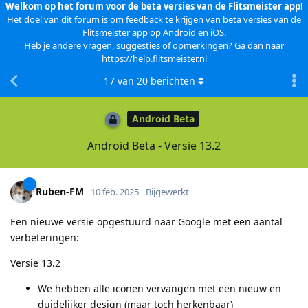
Welkom op het forum voor de beta versies van de Flitsmeister app!
Het doel van dit forum is om feedback te krijgen van beta versies van de
Flitsmeister app op Android en iOS.
Heb je andere vragen, suggesties of opmerkingen? Ga dan naar
https://help.flitsmeister.nl
17
van
20
berichten
Android Beta
Android Beta - Versie 13.2
Ruben-FM
10 feb. 2025
Bijgewerkt
Een nieuwe versie opgestuurd naar Google met een aantal
verbeteringen:
Versie 13.2
We hebben alle iconen vervangen met een nieuw en
duidelijker design (maar toch herkenbaar)