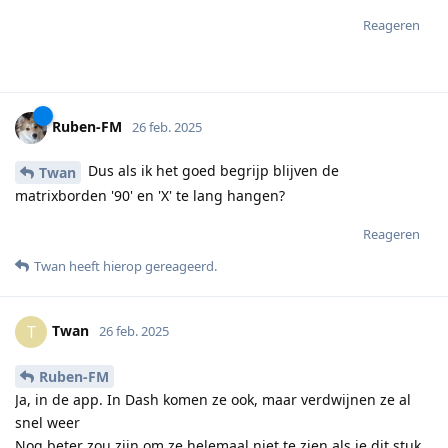
Reageren
Ruben-FM
26 feb. 2025
Dus als ik het goed begrijp blijven de
Twan
matrixborden '90' en 'X' te lang hangen?
Reageren
Twan
heeft hierop gereageerd
.
Twan
T
26 feb. 2025
Ruben-FM
Ja, in de app. In Dash komen ze ook, maar verdwijnen ze al
snel weer
Nog beter zou zijn om ze helemaal niet te zien als je dit stuk