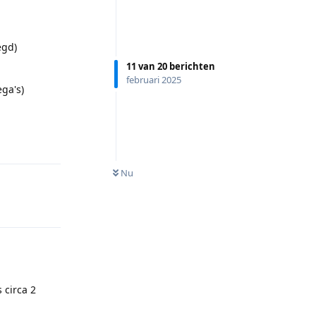
egd)
11
van
20
berichten
februari 2025
ga's)
Reageren
Nu
 circa 2