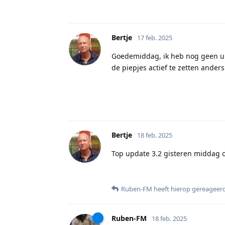
Bertje
17 feb. 2025
Goedemiddag, ik heb nog geen upd
de piepjes actief te zetten anders
Bertje
18 feb. 2025
Top update 3.2 gisteren middag o
Ruben-FM
heeft hierop gereageer
Ruben-FM
18 feb. 2025