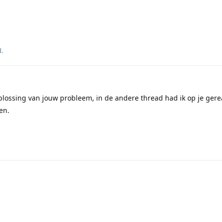
d
.
plossing van jouw probleem, in de andere thread had ik op je ger
en.