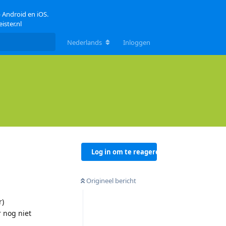
p Android en iOS.
ister.nl
Nederlands
Inloggen
Log in om te reageren
Origineel bericht
r)
 nog niet