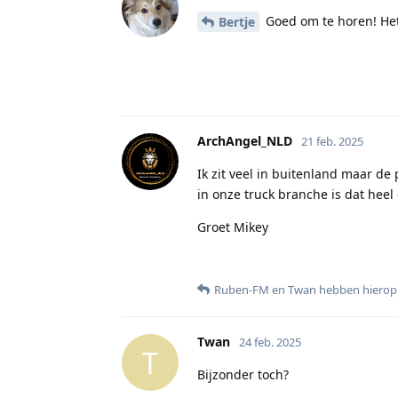
Goed om te horen! Het
Bertje
ArchAngel_NLD
21 feb. 2025
Ik zit veel in buitenland maar de
in onze truck branche is dat heel
Groet Mikey
Ruben-FM
en
Twan
hebben hierop
Twan
24 feb. 2025
T
Bijzonder toch?