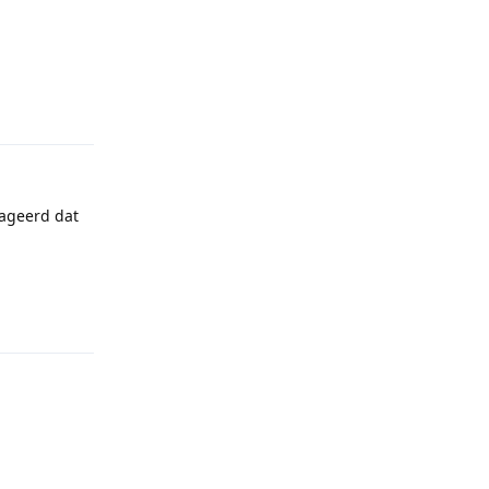
Reageren
eageerd dat
Reageren
Reageren