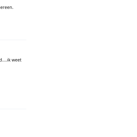
dereen.
Reageren
....ik weet
Reageren