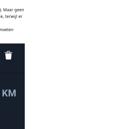
l). Maar geen
, terwijl er
h moeten