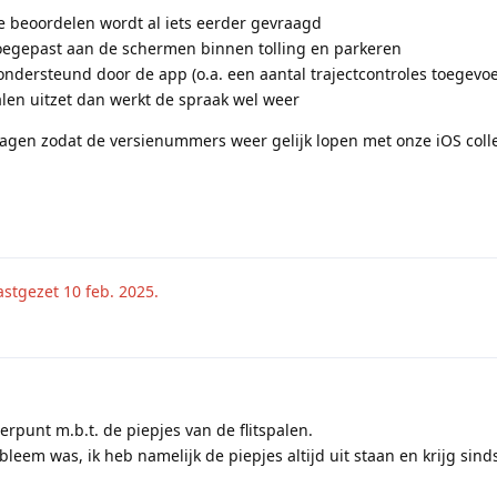
 beoordelen wordt al iets eerder gevraagd
oegepast aan de schermen binnen tolling en parkeren
ondersteund door de app (o.a. een aantal trajectcontroles toegevo
palen uitzet dan werkt de spraak wel weer
agen zodat de versienummers weer gelijk lopen met onze iOS colle
vastgezet
10 feb. 2025
.
terpunt m.b.t. de piepjes van de flitspalen.
bleem was, ik heb namelijk de piepjes altijd uit staan en krijg sinds