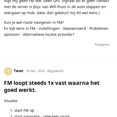
Vlgs mij geeft FM ook 'Geen GPS' signaal als er geen contact
met de server is (bijv. van Wifi thuis in de auto stappen en
overgaan op mob. data, dan gebeurt mij dit wel eens.)
Kun je wel route navigeren in FM?
En kijk eens in FM - instellingen - Geavanceerd - Problemen
oplossen - Alternatieve locatie provider?
Reageren
Twan
T
18 dec. 2024
Bijgewerkt
FM loopt steeds 1x vast waarna het
goed werkt.
Situatie:
start FM op
start navigatie - selecteer route