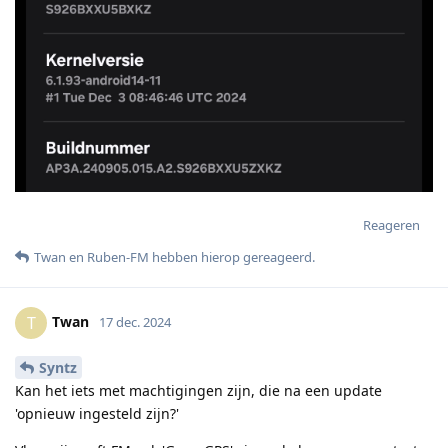
Reageren
Twan
en
Ruben-FM
hebben hierop gereageerd
.
Twan
T
17 dec. 2024
Syntz
Kan het iets met machtigingen zijn, die na een update
'opnieuw ingesteld zijn?'