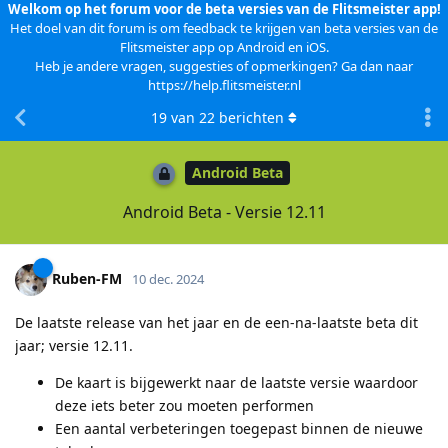
Welkom op het forum voor de beta versies van de Flitsmeister app!
Het doel van dit forum is om feedback te krijgen van beta versies van de
Flitsmeister app op Android en iOS.
Heb je andere vragen, suggesties of opmerkingen? Ga dan naar
https://help.flitsmeister.nl
19
van
22
berichten
Android Beta
Android Beta - Versie 12.11
Ruben-FM
10 dec. 2024
De laatste release van het jaar en de een-na-laatste beta dit
jaar; versie 12.11.
De kaart is bijgewerkt naar de laatste versie waardoor
deze iets beter zou moeten performen
Een aantal verbeteringen toegepast binnen de nieuwe