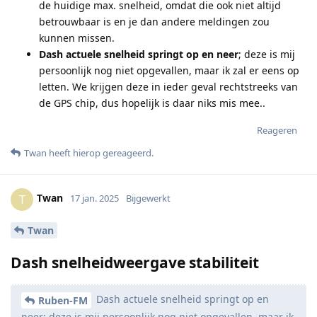
de huidige max. snelheid, omdat die ook niet altijd
betrouwbaar is en je dan andere meldingen zou
kunnen missen.
Dash actuele snelheid springt op en neer
; deze is mij
persoonlijk nog niet opgevallen, maar ik zal er eens op
letten. We krijgen deze in ieder geval rechtstreeks van
de GPS chip, dus hopelijk is daar niks mis mee..
Reageren
Twan
heeft hierop gereageerd
.
Twan
T
17 jan. 2025
Bijgewerkt
Twan
Dash snelheidweergave stabiliteit
Dash actuele snelheid springt op en
Ruben-FM
neer; deze is mij persoonlijk nog niet opgevallen, maar ik