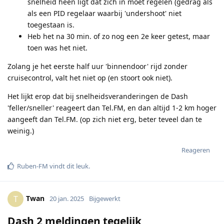
snelheid heen ligt dat zich in moet regelen (gedrag als
als een PID regelaar waarbij 'undershoot' niet
toegestaan is.
Heb het na 30 min. of zo nog een 2e keer getest, maar
toen was het niet.
Zolang je het eerste half uur 'binnendoor' rijd zonder
cruisecontrol, valt het niet op (en stoort ook niet).
Het lijkt erop dat bij snelheidsveranderingen de Dash
'feller/sneller' reageert dan Tel.FM, en dan altijd 1-2 km hoger
aangeeft dan Tel.FM. (op zich niet erg, beter teveel dan te
weinig.)
Reageren
Ruben-FM
vindt dit leuk
.
Twan
T
20 jan. 2025
Bijgewerkt
Dash 2 meldingen tegelijk