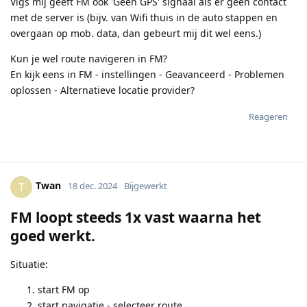
Vlgs mij geeft FM ook 'Geen GPS' signaal als er geen contact
met de server is (bijv. van Wifi thuis in de auto stappen en
overgaan op mob. data, dan gebeurt mij dit wel eens.)
Kun je wel route navigeren in FM?
En kijk eens in FM - instellingen - Geavanceerd - Problemen
oplossen - Alternatieve locatie provider?
Reageren
Twan
T
18 dec. 2024
Bijgewerkt
FM loopt steeds 1x vast waarna het
goed werkt.
Situatie:
start FM op
start navigatie - selecteer route