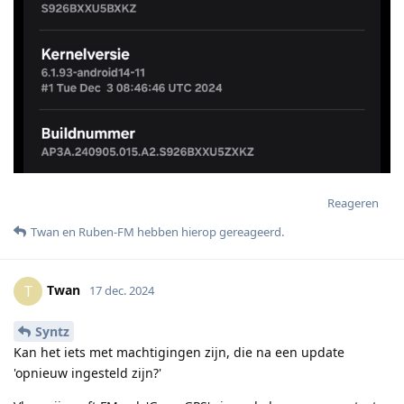
Reageren
Twan
en
Ruben-FM
hebben hierop gereageerd
.
Twan
T
17 dec. 2024
Syntz
Kan het iets met machtigingen zijn, die na een update
'opnieuw ingesteld zijn?'