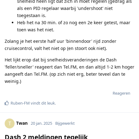
snelheid heen ligt dat zich in moet regelen (gedrag als
als een PID regelaar waarbij 'undershoot' niet
toegestaan is.
Heb het na 30 min. of zo nog een 2e keer getest, maar
toen was het niet.
Zolang je het eerste half uur 'binnendoor' rijd zonder
cruisecontrol, valt het niet op (en stoort ook niet).
Het lijkt erop dat bij snelheidsveranderingen de Dash
'feller/sneller' reageert dan Tel.FM, en dan altijd 1-2 km hoger
aangeeft dan Tel.FM. (op zich niet erg, beter teveel dan te
weinig.)
Reageren
Ruben-FM
vindt dit leuk
.
Twan
T
20 jan. 2025
Bijgewerkt
Dash 2 meldingen tegelijk