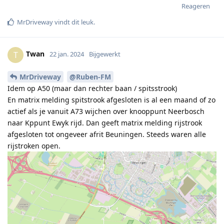
Reageren
MrDriveway
vindt dit leuk
.
Twan
T
22 jan. 2024
Bijgewerkt
MrDriveway
@Ruben-FM
Idem op A50 (maar dan rechter baan / spitsstrook)
En matrix melding spitstrook afgesloten is al een maand of zo
actief als je vanuit A73 wijchen over knooppunt Neerbosch
naar Kppunt Ewyk rijd. Dan geeft matrix melding rijstrook
afgesloten tot ongeveer afrit Beuningen. Steeds waren alle
rijstroken open.