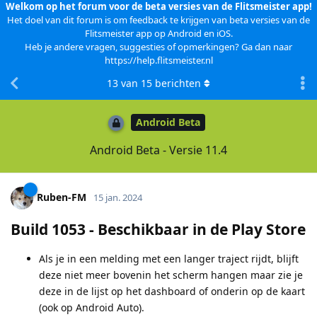
Welkom op het forum voor de beta versies van de Flitsmeister app!
Het doel van dit forum is om feedback te krijgen van beta versies van de
Flitsmeister app op Android en iOS.
Heb je andere vragen, suggesties of opmerkingen? Ga dan naar
https://help.flitsmeister.nl
13
van
15
berichten
Android Beta
Android Beta - Versie 11.4
Ruben-FM
15 jan. 2024
Build 1053 - Beschikbaar in de Play Store
Als je in een melding met een langer traject rijdt, blijft
deze niet meer bovenin het scherm hangen maar zie je
deze in de lijst op het dashboard of onderin op de kaart
(ook op Android Auto).