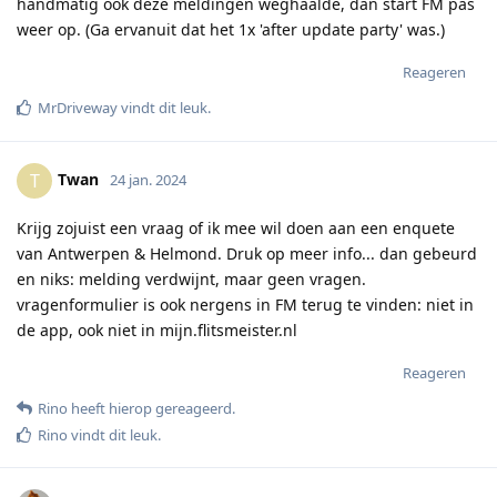
handmatig ook deze meldingen weghaalde, dan start FM pas
weer op. (Ga ervanuit dat het 1x 'after update party' was.)
Reageren
MrDriveway
vindt dit leuk
.
Twan
T
24 jan. 2024
Krijg zojuist een vraag of ik mee wil doen aan een enquete
van Antwerpen & Helmond. Druk op meer info... dan gebeurd
en niks: melding verdwijnt, maar geen vragen.
vragenformulier is ook nergens in FM terug te vinden: niet in
de app, ook niet in mijn.flitsmeister.nl
Reageren
Rino
heeft hierop gereageerd
.
Rino
vindt dit leuk
.