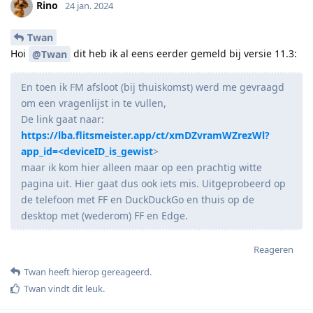
Rino
24 jan. 2024
Twan
Hoi
dit heb ik al eens eerder gemeld bij versie 11.3:
@Twan
En toen ik FM afsloot (bij thuiskomst) werd me gevraagd
om een vragenlijst in te vullen,
De link gaat naar:
https://lba.flitsmeister.app/ct/xmDZvramWZrezWl?
app_id=<deviceID_is_gewist
>
maar ik kom hier alleen maar op een prachtig witte
pagina uit. Hier gaat dus ook iets mis. Uitgeprobeerd op
de telefoon met FF en DuckDuckGo en thuis op de
desktop met (wederom) FF en Edge.
Reageren
Twan
heeft hierop gereageerd
.
Twan
vindt dit leuk
.