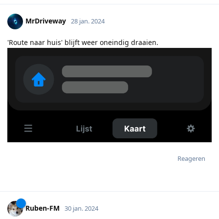
MrDriveway
28 jan. 2024
'Route naar huis' blijft weer oneindig draaien.
Reageren
Ruben-FM
30 jan. 2024