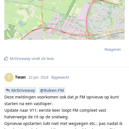
Reageren
MrDriveway
vindt dit leuk
.
Twan
T
22 jan. 2024
Bijgewerkt
MrDriveway
@Ruben-FM
Deze meldingen voorkomen ook dat je FM opnieuw op kunt
starten na een vastloper:
Update naar V11: eerste keer loopt FM compleet vast
halverwege de rit op de snelweg.
Opnieuw opstarten lukt niet met wegvegen etc.: pas nadat ik