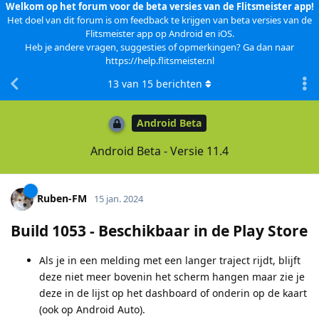
Welkom op het forum voor de beta versies van de Flitsmeister app!
Het doel van dit forum is om feedback te krijgen van beta versies van de
Flitsmeister app op Android en iOS.
Heb je andere vragen, suggesties of opmerkingen? Ga dan naar
https://help.flitsmeister.nl
13
van
15
berichten
Android Beta
Android Beta - Versie 11.4
Ruben-FM
15 jan. 2024
Build 1053 - Beschikbaar in de Play Store
Als je in een melding met een langer traject rijdt, blijft
deze niet meer bovenin het scherm hangen maar zie je
deze in de lijst op het dashboard of onderin op de kaart
(ook op Android Auto).