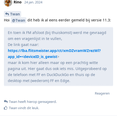
Rino
24 jan. 2024
Twan
Hoi
dit heb ik al eens eerder gemeld bij versie 11.3:
@Twan
En toen ik FM afsloot (bij thuiskomst) werd me gevraagd
om een vragenlijst in te vullen,
De link gaat naar:
https://lba.flitsmeister.app/ct/xmDZvramWZrezWl?
app_id=<deviceID_is_gewist
>
maar ik kom hier alleen maar op een prachtig witte
pagina uit. Hier gaat dus ook iets mis. Uitgeprobeerd op
de telefoon met FF en DuckDuckGo en thuis op de
desktop met (wederom) FF en Edge.
Reageren
Twan
heeft hierop gereageerd
.
Twan
vindt dit leuk
.