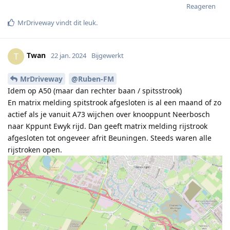
Reageren
MrDriveway
vindt dit leuk
.
Twan
T
22 jan. 2024
Bijgewerkt
MrDriveway
@Ruben-FM
Idem op A50 (maar dan rechter baan / spitsstrook)
En matrix melding spitstrook afgesloten is al een maand of zo
actief als je vanuit A73 wijchen over knooppunt Neerbosch
naar Kppunt Ewyk rijd. Dan geeft matrix melding rijstrook
afgesloten tot ongeveer afrit Beuningen. Steeds waren alle
rijstroken open.