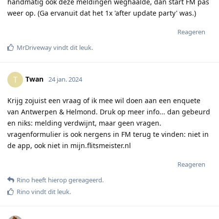
handmatig ook deze meldingen weghaalde, dan start FM pas
weer op. (Ga ervanuit dat het 1x 'after update party' was.)
Reageren
MrDriveway
vindt dit leuk
.
Twan
T
24 jan. 2024
Krijg zojuist een vraag of ik mee wil doen aan een enquete
van Antwerpen & Helmond. Druk op meer info... dan gebeurd
en niks: melding verdwijnt, maar geen vragen.
vragenformulier is ook nergens in FM terug te vinden: niet in
de app, ook niet in mijn.flitsmeister.nl
Reageren
Rino
heeft hierop gereageerd
.
Rino
vindt dit leuk
.