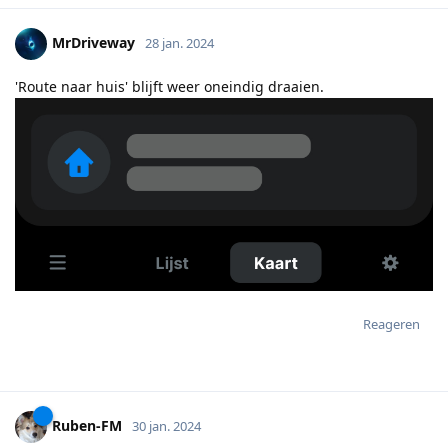
MrDriveway
28 jan. 2024
'Route naar huis' blijft weer oneindig draaien.
Reageren
Ruben-FM
30 jan. 2024