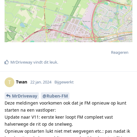
Reageren
MrDriveway
vindt dit leuk
.
Twan
T
22 jan. 2024
Bijgewerkt
MrDriveway
@Ruben-FM
Deze meldingen voorkomen ook dat je FM opnieuw op kunt
starten na een vastloper:
Update naar V11: eerste keer loopt FM compleet vast
halverwege de rit op de snelweg.
Opnieuw opstarten lukt niet met wegvegen etc.: pas nadat ik