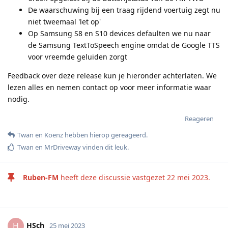
De waarschuwing bij een traag rijdend voertuig zegt nu
niet tweemaal 'let op'
Op Samsung S8 en S10 devices defaulten we nu naar
de Samsung TextToSpeech engine omdat de Google TTS
voor vreemde geluiden zorgt
Feedback over deze release kun je hieronder achterlaten. We
lezen alles en nemen contact op voor meer informatie waar
nodig.
Reageren
Twan
en
Koenz
hebben hierop gereageerd
.
Twan
en
MrDriveway
vinden dit leuk
.
Ruben-FM
heeft deze discussie vastgezet
22 mei 2023
.
HSch
H
25 mei 2023