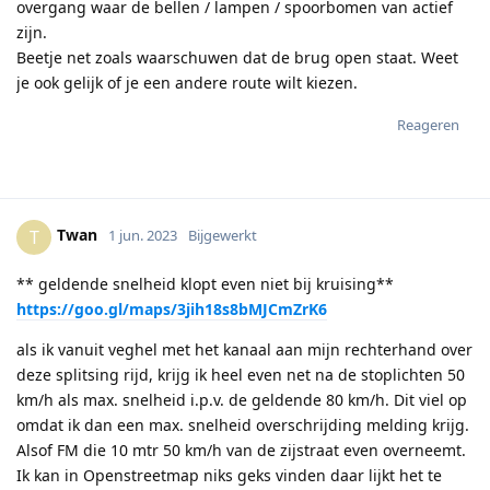
overgang waar de bellen / lampen / spoorbomen van actief
zijn.
Beetje net zoals waarschuwen dat de brug open staat. Weet
je ook gelijk of je een andere route wilt kiezen.
Reageren
Twan
T
1 jun. 2023
Bijgewerkt
** geldende snelheid klopt even niet bij kruising**
https://goo.gl/maps/3jih18s8bMJCmZrK6
als ik vanuit veghel met het kanaal aan mijn rechterhand over
deze splitsing rijd, krijg ik heel even net na de stoplichten 50
km/h als max. snelheid i.p.v. de geldende 80 km/h. Dit viel op
omdat ik dan een max. snelheid overschrijding melding krijg.
Alsof FM die 10 mtr 50 km/h van de zijstraat even overneemt.
Ik kan in Openstreetmap niks geks vinden daar lijkt het te