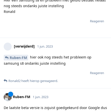
Hier een Samsung s8 en probleem met geluid bestaat helaas
nog steeds ondanks juiste instelling
Ronald
Reageren
[verwijderd]
1 jun. 2023
hier ook nog steeds het probleem op
Ruben-FM
samsung s8 ondanks juiste instelling
Reageren
Ronald2
heeft hierop gereageerd
.
Ruben-FM
1 jun. 2023
De laatste beta versie is zojuist goedgekeurd door Google dus