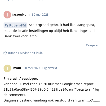
jasperkuin
J
30 mei 2023
Achtergrond gebruik had ik al aangepast,
Ruben-FM
maar de locatie instellingen op altijd heb ik net ingesteld.
Dankjewel voor je tip!
Reageren
Ruben-FM
vindt dit leuk
.
Twan
T
30 mei 2023
Bijgewerkt
Fm crash / vastloper:
Vandaag 30 mei rond 15.30 uur met Google crash report
31b31a0a-a38e-4307-89d0-6f4229fbe84c en ""beta twan" bij
de comments.
Diagnose bestand vandaag ook verstuurd van twan.....@.......