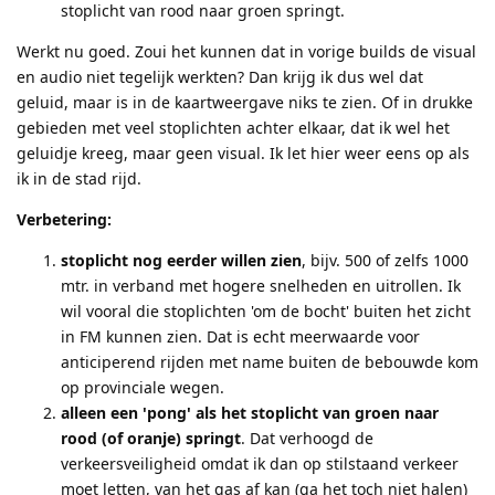
stoplicht van rood naar groen springt.
Werkt nu goed. Zoui het kunnen dat in vorige builds de visual
en audio niet tegelijk werkten? Dan krijg ik dus wel dat
geluid, maar is in de kaartweergave niks te zien. Of in drukke
gebieden met veel stoplichten achter elkaar, dat ik wel het
geluidje kreeg, maar geen visual. Ik let hier weer eens op als
ik in de stad rijd.
Verbetering:
stoplicht nog eerder willen zien
, bijv. 500 of zelfs 1000
mtr. in verband met hogere snelheden en uitrollen. Ik
wil vooral die stoplichten 'om de bocht' buiten het zicht
in FM kunnen zien. Dat is echt meerwaarde voor
anticiperend rijden met name buiten de bebouwde kom
op provinciale wegen.
alleen een 'pong' als het stoplicht van groen naar
rood (of oranje) springt
. Dat verhoogd de
verkeersveiligheid omdat ik dan op stilstaand verkeer
moet letten, van het gas af kan (ga het toch niet halen)