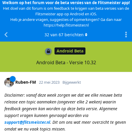
Welkom op het forum voor de beta versies van de Flitsmeister app!
Het doel van dit forum is om feedback te krijgen van beta versies van de
Flitsmeister app op Android en iOS.
Heb je andere vragen, suggesties of opmerkingen? Ga dan naar
https://help.flitsmeister.nl
32
van
67
berichten
Android Beta
Android Beta - Versie 10.32
Ruben-FM
22 mei 2023
Bijgewerkt
Disclaimer: vanaf deze week zorgen we dat we elke nieuwe beta
release een topic aanmaken (ongeveer elke 2 weken) waarin
feedback gegeven kan worden op deze beta versie. Algemene
support vragen kunnen gevraagd worden via
support@flitsmeister.nl
. Dit om ons wat meer overzicht te geven
omdat we nu vaak topics missen.