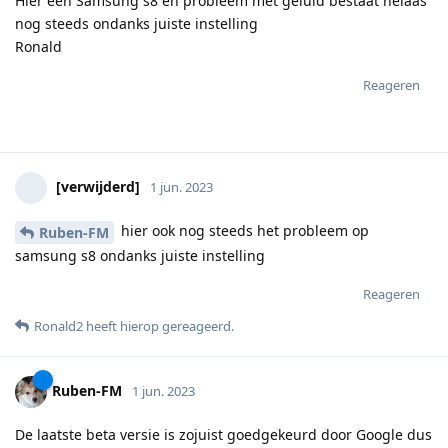
Hier een Samsung s8 en probleem met geluid bestaat helaas
nog steeds ondanks juiste instelling
Ronald
Reageren
[verwijderd]
1 jun. 2023
hier ook nog steeds het probleem op
Ruben-FM
samsung s8 ondanks juiste instelling
Reageren
Ronald2
heeft hierop gereageerd
.
Ruben-FM
1 jun. 2023
De laatste beta versie is zojuist goedgekeurd door Google dus