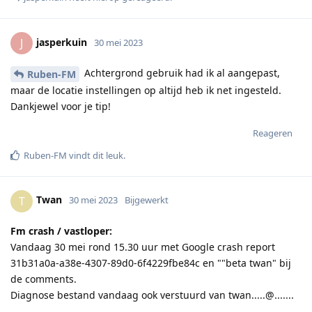
jasperkuin
J
30 mei 2023
Achtergrond gebruik had ik al aangepast,
Ruben-FM
maar de locatie instellingen op altijd heb ik net ingesteld.
Dankjewel voor je tip!
Reageren
Ruben-FM
vindt dit leuk
.
Twan
T
30 mei 2023
Bijgewerkt
Fm crash / vastloper:
Vandaag 30 mei rond 15.30 uur met Google crash report
31b31a0a-a38e-4307-89d0-6f4229fbe84c en ""beta twan" bij
de comments.
Diagnose bestand vandaag ook verstuurd van twan.....@.......