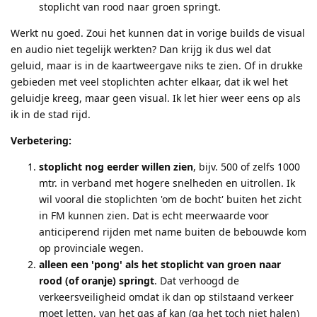
stoplicht van rood naar groen springt.
Werkt nu goed. Zoui het kunnen dat in vorige builds de visual
en audio niet tegelijk werkten? Dan krijg ik dus wel dat
geluid, maar is in de kaartweergave niks te zien. Of in drukke
gebieden met veel stoplichten achter elkaar, dat ik wel het
geluidje kreeg, maar geen visual. Ik let hier weer eens op als
ik in de stad rijd.
Verbetering:
stoplicht nog eerder willen zien
, bijv. 500 of zelfs 1000
mtr. in verband met hogere snelheden en uitrollen. Ik
wil vooral die stoplichten 'om de bocht' buiten het zicht
in FM kunnen zien. Dat is echt meerwaarde voor
anticiperend rijden met name buiten de bebouwde kom
op provinciale wegen.
alleen een 'pong' als het stoplicht van groen naar
rood (of oranje) springt
. Dat verhoogd de
verkeersveiligheid omdat ik dan op stilstaand verkeer
moet letten, van het gas af kan (ga het toch niet halen)