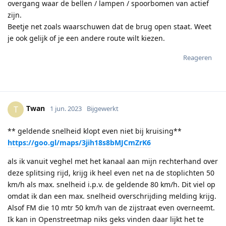
overgang waar de bellen / lampen / spoorbomen van actief
zijn.
Beetje net zoals waarschuwen dat de brug open staat. Weet
je ook gelijk of je een andere route wilt kiezen.
Reageren
Twan
T
1 jun. 2023
Bijgewerkt
** geldende snelheid klopt even niet bij kruising**
https://goo.gl/maps/3jih18s8bMJCmZrK6
als ik vanuit veghel met het kanaal aan mijn rechterhand over
deze splitsing rijd, krijg ik heel even net na de stoplichten 50
km/h als max. snelheid i.p.v. de geldende 80 km/h. Dit viel op
omdat ik dan een max. snelheid overschrijding melding krijg.
Alsof FM die 10 mtr 50 km/h van de zijstraat even overneemt.
Ik kan in Openstreetmap niks geks vinden daar lijkt het te