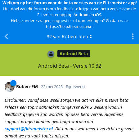
Welkom op het forum voor de beta versies van de Flitsmeister app!
Het doel van dit forum is om feedback te krijgen van beta versies van de
Flitsmeister app op Android en iOS.
Heb je andere vragen, suggesties of opmerkingen? Ga dan naar
https://help.flitsmeister.nl
32
van
67
berichten
Android Beta
Android Beta - Versie 10.32
Ruben-FM
22 mei 2023
Bijgewerkt
Disclaimer: vanaf deze week zorgen we dat we elke nieuwe beta
release een topic aanmaken (ongeveer elke 2 weken) waarin
feedback gegeven kan worden op deze beta versie. Algemene
support vragen kunnen gevraagd worden via
support@flitsmeister.nl
. Dit om ons wat meer overzicht te geven
omdat we nu vaak topics missen.