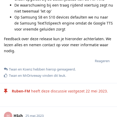
De waarschuwing bij een traag rijdend voertuig zegt nu
niet tweemaal 'let op'
Op Samsung S8 en S10 devices defaulten we nu naar
de Samsung TextToSpeech engine omdat de Google TTS
voor vreemde geluiden zorgt
Feedback over deze release kun je hieronder achterlaten. We
lezen alles en nemen contact op voor meer informatie waar
nodig.
Reageren
Twan
en
Koenz
hebben hierop gereageerd
.
Twan
en
MrDriveway
vinden dit leuk
.
Ruben-FM
heeft deze discussie vastgezet
22 mei 2023
.
HSch
H
25 mei 2023